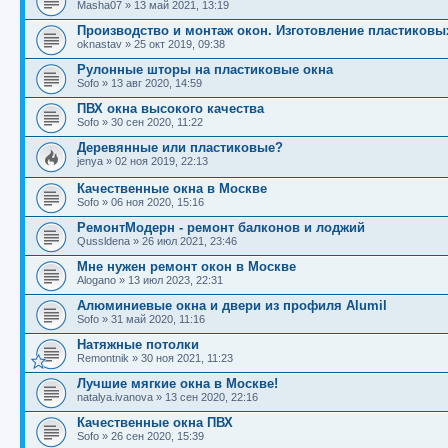
Masha07
»
13 май 2021, 13:19
Производство и монтаж окон. Изготовление пластиковы
oknastav
»
25 окт 2019, 09:38
Рулонные шторы на пластиковые окна
Sofo
»
13 авг 2020, 14:59
ПВХ окна высокого качества
Sofo
»
30 сен 2020, 11:22
Деревянные или пластиковые?
jenya
»
02 ноя 2019, 22:13
Качественные окна в Москве
Sofo
»
06 ноя 2020, 15:16
РемонтМодерн - ремонт балконов и лоджий
Qussldena
»
26 июл 2021, 23:46
Мне нужен ремонт окон в Москве
Alogano
»
13 июл 2023, 22:31
Алюминиевые окна и двери из профиля Alumil
Sofo
»
31 май 2020, 11:16
Натяжные потолки
Remontnik
»
30 ноя 2021, 11:23
Лучшие мягкие окна в Москве!
natalya.ivanova
»
13 сен 2020, 22:16
Качественные окна ПВХ
Sofo
»
26 сен 2020, 15:39