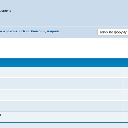
региона
о и ремонт
Окна, балконы, лоджии
т