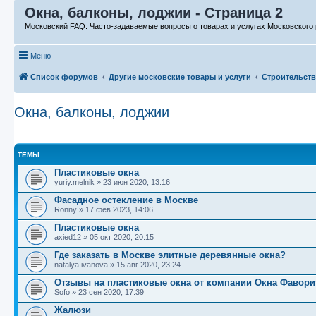
Окна, балконы, лоджии - Страница 2
Московский FAQ. Часто-задаваемые вопросы о товарах и услугах Московского 
Меню
Список форумов
Другие московские товары и услуги
Строительств
Окна, балконы, лоджии
ТЕМЫ
Пластиковые окна
yuriy.melnik
»
23 июн 2020, 13:16
Фасадное остекление в Москве
Ronny
»
17 фев 2023, 14:06
Пластиковые окна
axied12
»
05 окт 2020, 20:15
Где заказать в Москве элитные деревянные окна?
natalya.ivanova
»
15 авг 2020, 23:24
Отзывы на пластиковые окна от компании Окна Фавори
Sofo
»
23 сен 2020, 17:39
Жалюзи