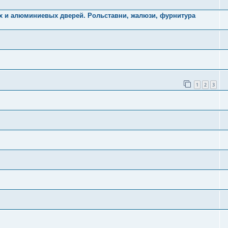
х и алюминиевых дверей. Рольставни, жалюзи, фурнитура
1
2
3