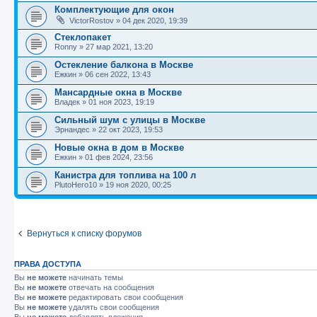
Комплектующие для окон
VictorRostov
»
04 дек 2020, 19:39
Стеклопакет
Ronny
»
27 мар 2021, 13:20
Остекление балкона в Москве
Ежкин
»
06 сен 2022, 13:43
Мансардные окна в Москве
Владек
»
01 ноя 2023, 19:19
Сильный шум с улицы в Москве
Эрнандес
»
22 окт 2023, 19:53
Новые окна в дом в Москве
Ежкин
»
01 фев 2024, 23:56
Канистра для топлива на 100 л
PlutoHero10
»
19 ноя 2020, 00:25
Вернуться к списку форумов
ПРАВА ДОСТУПА
Вы
не можете
начинать темы
Вы
не можете
отвечать на сообщения
Вы
не можете
редактировать свои сообщения
Вы
не можете
удалять свои сообщения