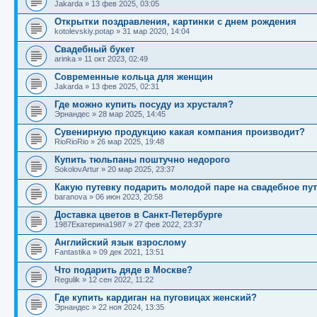
Jakarda
»
13 фев 2025, 03:05
Открытки поздравления, картинки с днем рождения
kotolevskiy.potap
»
31 мар 2020, 14:04
Свадебный букет
arinka
»
11 окт 2023, 02:49
Современные кольца для женщин
Jakarda
»
13 фев 2025, 02:31
Где можно купить посуду из хрусталя?
Эрнандес
»
28 мар 2025, 14:45
Сувенирную продукцию какая компания производит?
RioRioRio
»
26 мар 2025, 19:48
Купить тюльпаны поштучно недорого
SokolovArtur
»
20 мар 2025, 23:37
Какую путевку подарить молодой паре на свадебное пу
baranova
»
06 июн 2023, 20:58
Доставка цветов в Санкт-Петербурге
1987Екатерина1987
»
27 фев 2022, 23:37
Английский язык взрослому
Fantastika
»
09 дек 2021, 13:51
Что подарить дяде в Москве?
Regulik
»
12 сен 2022, 11:22
Где купить кардиган на пуговицах женский?
Эрнандес
»
22 ноя 2024, 13:35