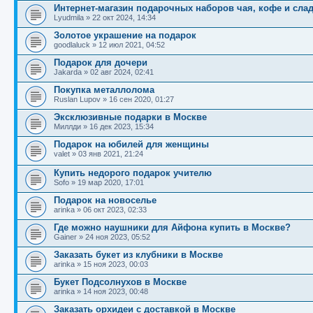
Интернет-магазин подарочных наборов чая, кофе и сла
Lyudmila
»
22 окт 2024, 14:34
Золотое украшение на подарок
goodlaluck
»
12 июл 2021, 04:52
Подарок для дочери
Jakarda
»
02 авг 2024, 02:41
Покупка металлолома
Ruslan Lupov
»
16 сен 2020, 01:27
Эксклюзивные подарки в Москве
Миллди
»
16 дек 2023, 15:34
Подарок на юбилей для женщины
valet
»
03 янв 2021, 21:24
Купить недорого подарок учителю
Sofo
»
19 мар 2020, 17:01
Подарок на новоселье
arinka
»
06 окт 2023, 02:33
Где можно наушники для Айфона купить в Москве?
Gainer
»
24 ноя 2023, 05:52
Заказать букет из клубники в Москве
arinka
»
15 ноя 2023, 00:03
Букет Подсолнухов в Москве
arinka
»
14 ноя 2023, 00:48
Заказать орхидеи с доставкой в Москве