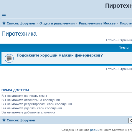
Пиротех
Список форумов
Отдых и развлечения
Развлечения в Москве
Пироте
Пиротехника
1 тема • Страниц
Темы
Подскажите хороший магазин фейерверков?
1 тема • Страниц
ПРАВА ДОСТУПА
Вы
не можете
начинать темы
Вы
не можете
отвечать на сообщения
Вы
не можете
редактировать свои сообщения
Вы
не можете
удалять свои сообщения
Вы
не можете
добавлять вложения
Список форумов
Создано на основе
phpBB
® Forum Software © ph