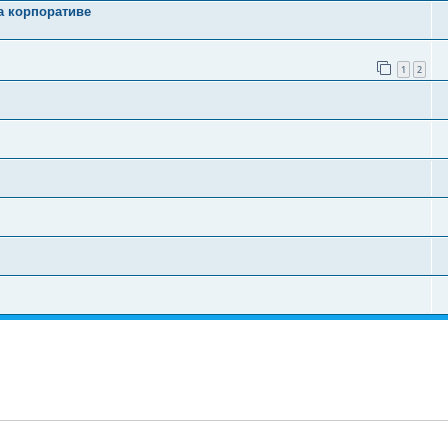
а корпоративе
1
2