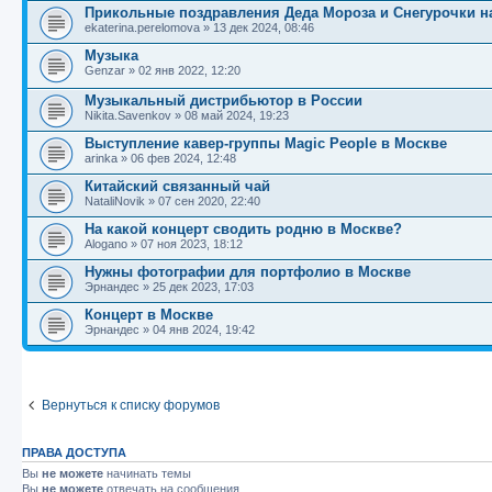
Прикольные поздравления Деда Мороза и Снегурочки н
ekaterina.perelomova
»
13 дек 2024, 08:46
Музыка
Genzar
»
02 янв 2022, 12:20
Музыкальный дистрибьютор в России
Nikita.Savenkov
»
08 май 2024, 19:23
Выступление кавер-группы Magic People в Москве
arinka
»
06 фев 2024, 12:48
Китайский связанный чай
NataliNovik
»
07 сен 2020, 22:40
На какой концерт сводить родню в Москве?
Alogano
»
07 ноя 2023, 18:12
Нужны фотографии для портфолио в Москве
Эрнандес
»
25 дек 2023, 17:03
Концерт в Москве
Эрнандес
»
04 янв 2024, 19:42
Вернуться к списку форумов
ПРАВА ДОСТУПА
Вы
не можете
начинать темы
Вы
не можете
отвечать на сообщения