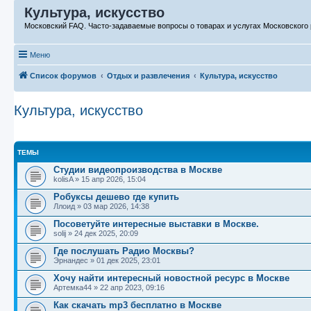
Культура, искусство
Московский FAQ. Часто-задаваемые вопросы о товарах и услугах Московского 
Меню
Список форумов
Отдых и развлечения
Культура, искусство
Культура, искусство
ТЕМЫ
Студии видеопроизводства в Москве
kolisA
»
15 апр 2026, 15:04
Робуксы дешево где купить
Ллоид
»
03 мар 2026, 14:38
Посоветуйте интересные выставки в Москве.
solij
»
24 дек 2025, 20:09
Где послушать Радио Москвы?
Эрнандес
»
01 дек 2025, 23:01
Хочу найти интересный новостной ресурс в Москве
Артемка44
»
22 апр 2023, 09:16
Как скачать mp3 бесплатно в Москве