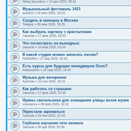
Nikita.Savenkov
»
13 дек 2023, 09:42
Музыкальный фестиваль 1423
axied12
»
15 июл 2025, 16:23
Сходить в киношку в Москве
Теймур
»
30 июн 2025, 18:35
Как выбрать картину с кристаллами
Jakarda
»
17 фев 2025, 03:03
Что посмотреть на выходных
Jakarda
»
16 май 2025, 01:04
В какой студии можно записать песню?
RioRioRio
»
17 апр 2025, 18:16
Есть курсы для будущих менеджеров Ozon?
helloautumn
»
24 мар 2025, 16:35
Музыка для вечеринки
Kartman
»
22 ноя 2024, 15:41
Как работать со страхами
Jakarda
»
17 фев 2025, 03:35
Нужны светильники для освещения улицы возле музея
xseniassa
»
08 фев 2025, 16:22
Перестали заряжаться
Jakarda
»
29 янв 2025, 21:43
Глубокое изучение тета хилинга
Jakarda
»
30 дек 2024, 02:46