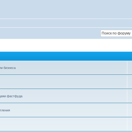
ли бизнеса
одажи фастфуда
атления