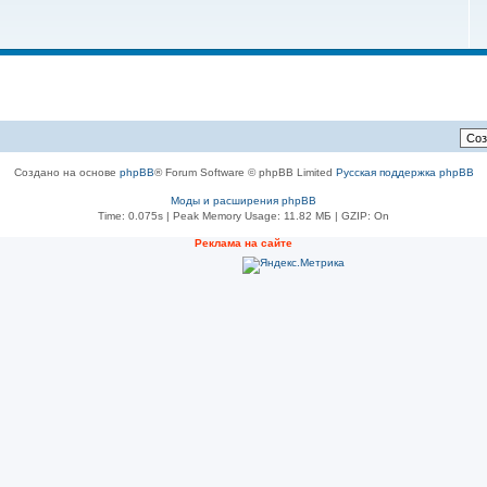
Создано на основе
phpBB
® Forum Software © phpBB Limited
Русская поддержка phpBB
Моды и расширения phpBB
Time: 0.075s
| Peak Memory Usage: 11.82 МБ | GZIP: On
Реклама на сайте