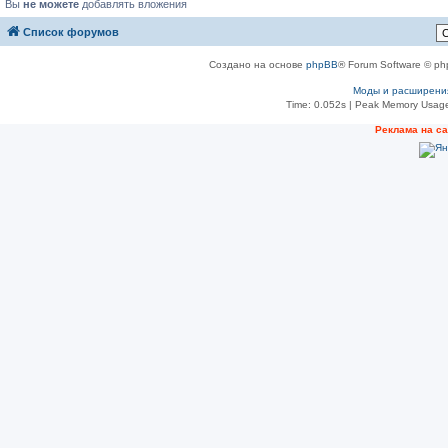
Вы
не можете
добавлять вложения
Список форумов
Создано на основе
phpBB
® Forum Software © ph
Моды и расширени
Time: 0.052s
| Peak Memory Usage
Реклама на с