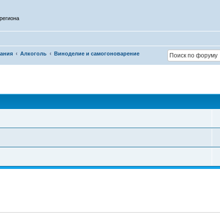
региона
тания
Алкоголь
Виноделие и самогоноварение