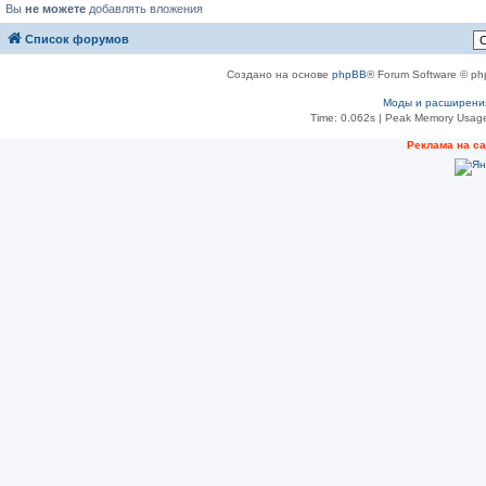
Вы
не можете
добавлять вложения
Список форумов
Создано на основе
phpBB
® Forum Software © ph
Моды и расширени
Time: 0.062s
| Peak Memory Usage
Реклама на с