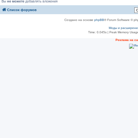
Вы
не можете
добавлять вложения
Список форумов
Создано на основе
phpBB
® Forum Software © ph
Моды и расширени
Time: 0.045s
| Peak Memory Usage
Реклама на с