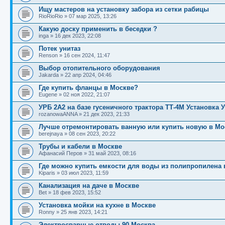
Ищу мастеров на установку забора из сетки рабицы
RioRioRio
»
07 мар 2025, 13:26
Какую доску применить в беседки ?
inga
»
16 дек 2023, 22:08
Потек унитаз
Renson
»
16 сен 2024, 11:47
Выбор отопительного оборудования
Jakarda
»
22 апр 2024, 04:46
Где купить фланцы в Москве?
Eugene
»
02 ноя 2022, 21:07
УРБ 2А2 на базе гусеничного трактора ТТ-4М Установка 
rozanowaANNA
»
21 дек 2023, 21:33
Лучше отремонтировать ванную или купить новую в Мо
berejnaya
»
08 сен 2023, 20:22
Трубы и кабели в Москве
Афанасий Перов
»
31 май 2023, 08:16
Где можно купить емкости для воды из полипропилена 
Kiparis
»
03 июл 2023, 11:59
Канализация на даче в Москве
Bet
»
18 фев 2023, 15:52
Установка мойки на кухне в Москве
Ronny
»
25 янв 2023, 14:21
Электросварные отводы 90 Москва