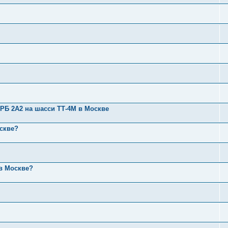
УРБ 2А2 на шасси ТТ-4М в Москве
скве?
в Москве?