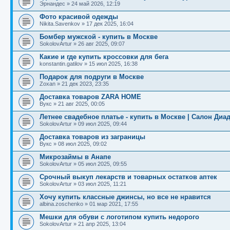
Эрнандес
»
24 май 2026, 12:19
Фото красивой одежды
Nikita.Savenkov
»
17 дек 2025, 16:04
Бомбер мужской - купить в Москве
SokolovArtur
»
26 авг 2025, 09:07
Какие и где купить кроссовки для бега
konstantin.gatilov
»
15 июл 2025, 16:38
Подарок для подруги в Москве
Zoxan
»
21 дек 2023, 23:35
Доставка товаров ZARA HOME
Вукс
»
21 авг 2025, 00:05
Летнее свадебное платье - купить в Москве | Салон Диа
SokolovArtur
»
09 июл 2025, 09:44
Доставка товаров из заграницы
Вукс
»
08 июл 2025, 09:02
Микрозаймы в Анапе
SokolovArtur
»
05 июл 2025, 09:55
Cрочный выкуп лекарств и товарных остатков аптек
SokolovArtur
»
03 июл 2025, 11:21
Хочу купить классные джинсы, но все не нравится
albina.zoschenko
»
01 мар 2021, 17:55
Мешки для обуви с логотипом купить недорого
SokolovArtur
»
21 апр 2025, 13:04