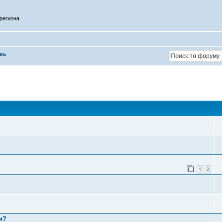
региона
увь
1
2
и?