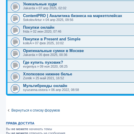
Уникальные худи
Jakarda
»
07 апр 2025, 02:02
ContentPRO | Аналитика бизнеса на маркетплейсах
SokolovArtur
»
04 апр 2025, 09:56
Покупки онлайн
frida
»
02 июн 2020, 07:46
Покупки в Present and Simple
kolisA
»
07 фев 2025, 10:02
Оригинальные сумки в Москве
Jakarda
»
05 фев 2025, 00:36
Где купить пуховик?
evgeniya
»
09 ноя 2020, 08:25
Хлопковое нижнее белье
Zontik
»
25 май 2021, 16:52
Мультибренды онлайн
syuzanna.ostora
»
06 апр 2022, 08:58
Вернуться к списку форумов
ПРАВА ДОСТУПА
Вы
не можете
начинать темы
Вы
не можете
отвечать на сообщения