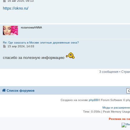
С
16 авг 2020, 09:13
о
о
https://okno.ru/
б
щ
е
н
и
rozanowaANNA
е
Re: Где заказать в Москве элитные деревянные окна?
С
15 апр 2024, 14:03
о
о
б
спасибо за полезную информацию
щ
е
н
и
3 сообщения • Стра
е
Список форумов
Создано на основе
phpBB
® Forum Software © ph
Моды и расширени
Time: 0.058s
| Peak Memory Usage
Реклама на с