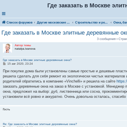
Где заказать в Москве эли
Список форумов
Другие московские товары и услуги
Строительство и ремонт
Где заказать в Москве элитные деревянные ок
3 сообщения • Стра
Автор темы
natalya.ivanova
Где заказать в Москве элитные деревянные окна?
С
15 авг 2020, 23:24
о
о
При покупке дома были установлены самые простые и дешевые пласти
б
решила сделать для себя ремонт из экологически чистых материалов и
щ
е
родителей обратились в компанию «Vinchelli» и решила на сайте
https:
н
заказать деревянные окна на заказ в Москве с установкой. Менеджер 
и
е
окна, предложил на выбор: дуб, лиственница или сосна, прокомментир
установили всё ровно и аккуратно. Очень довольна осталась, спасибо
Гость
Re: Где заказать в Москве элитные деревянные окна?