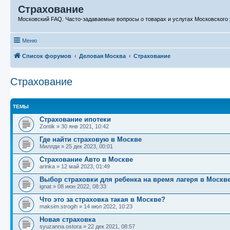
Страхование
Московский FAQ. Часто-задаваемые вопросы о товарах и услугах Московского 
Меню
Список форумов
Деловая Москва
Страхование
Страхование
ТЕМЫ
Страхование ипотеки
Zontik
»
30 янв 2021, 10:42
Где найти страховую в Москве
Миллди
»
25 дек 2023, 00:01
Страхование Авто в Москве
arinka
»
12 май 2023, 01:49
Выбор страховки для ребенка на время лагеря в Москв
ignat
»
08 июн 2022, 08:33
Что это за страховка такая в Москве?
maksim.strogih
»
14 июл 2022, 10:23
Новая страховка
syuzanna.ostora
»
22 дек 2021, 08:57