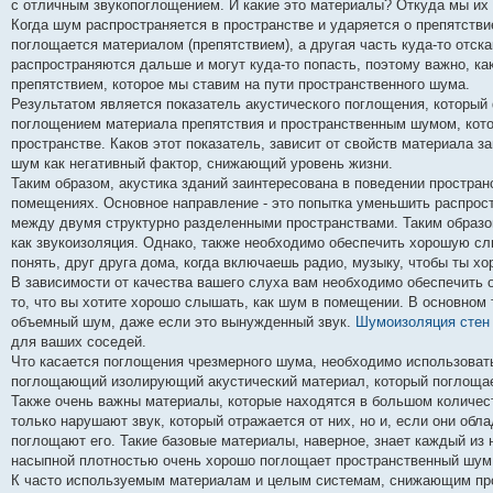
с отличным звукопоглощением. И какие это материалы? Откуда мы их
Когда шум распространяется в пространстве и ударяется о препятствие,
поглощается материалом (препятствием), а другая часть куда-то отска
распространяются дальше и могут куда-то попасть, поэтому важно, к
препятствием, которое мы ставим на пути пространственного шума.
Результатом является показатель акустического поглощения, которы
поглощением материала препятствия и пространственным шумом, котор
пространстве. Каков этот показатель, зависит от свойств материала 
шум как негативный фактор, снижающий уровень жизни.
Таким образом, акустика зданий заинтересована в поведении простран
помещениях. Основное направление - это попытка уменьшить распрост
между двумя структурно разделенными пространствами. Таким образо
как звукоизоляция. Однако, также необходимо обеспечить хорошую сл
понять, друг друга дома, когда включаешь радио, музыку, чтобы ты х
В зависимости от качества вашего слуха вам необходимо обеспечить 
то, что вы хотите хорошо слышать, как шум в помещении. В основном 
объемный шум, даже если это вынужденный звук.
Шумоизоляция стен 
для ваших соседей.
Что касается поглощения чрезмерного шума, необходимо использоват
поглощающий изолирующий акустический материал, который поглощае
Также очень важны материалы, которые находятся в большом количеств
только нарушают звук, который отражается от них, но и, если они об
поглощают его. Такие базовые материалы, наверное, знает каждый из
насыпной плотностью очень хорошо поглощает пространственный шум
К часто используемым материалам и целым системам, снижающим про