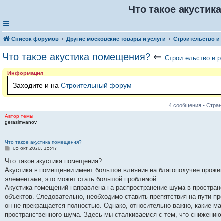
Что такое акустик
Список форумов
Другие московские товары и услуги
Строительство и
Что такое акустика помещения?
⇐
Строительство и 
Информация
Заходите и на
Строительный форум
4 сообщения • Стра
Автор темы
gerasimvanov
Что такое акустика помещения?
С
05 окт 2020, 15:47
о
о
Что такое акустика помещения?
б
Акустика в помещении имеет большое влияние на благополучие прожи
щ
е
элементами, это может стать большой проблемой.
н
Акустика помещений направлена на распространение шума в пространст
и
е
объектов. Следовательно, необходимо ставить препятствия на пути пр
он не прекращается полностью. Однако, относительно важно, какие 
пространственного шума. Здесь мы сталкиваемся с тем, что снижени