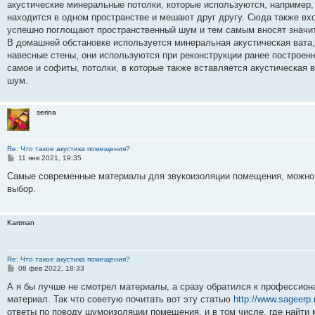
акустические минеральные потолки, которые используются, например
находится в одном пространстве и мешают друг другу. Сюда также вхо
успешно поглощают пространственный шум и тем самым вносят значит
В домашней обстановке используется минеральная акустическая вата, 
навесные стены, они используются при реконструкции ранее построенн
самое и софиты, потолки, в которые также вставляется акустическая
шум.
serina
Re: Что такое акустика помещения?
С
11 янв 2021, 19:35
о
о
Самые современные материалы для звукоизоляции помещения, можно 
б
выбор.
щ
е
н
и
Kartman
е
Re: Что такое акустика помещения?
С
08 фев 2022, 18:33
о
о
А я бы лучше не смотрел материалы, а сразу обратился к профессиона
б
материал. Так что советую почитать вот эту статью
http://www.sageerp.
щ
е
ответы по поводу шумоизоляции помещения, и в том числе, где найти 