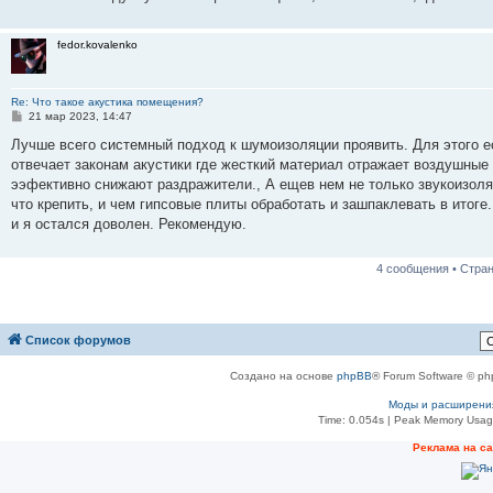
н
и
е
fedor.kovalenko
Re: Что такое акустика помещения?
С
21 мар 2023, 14:47
о
о
Лучше всего системный подход к шумоизоляции проявить. Для этого е
б
отвечает законам акустики где жесткий материал отражает воздушные
щ
е
ээфективно снижают раздражители., А ещев нем не только звукоизоляци
н
что крепить, и чем гипсовые плиты обработать и зашпаклевать в итог
и
е
и я остался доволен. Рекомендую.
4 сообщения • Стра
Список форумов
Создано на основе
phpBB
® Forum Software © ph
Моды и расширени
Time: 0.054s
| Peak Memory Usage
Реклама на с