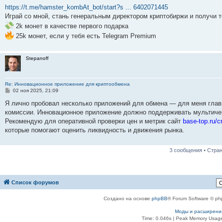
о
https://t.me/hamster_kombAt_bot/start?s ... 6402071445
б
Играй со мной, стань генеральным директором криптобиржи и получи т
щ
е
2k монет в качестве первого подарка
н
25k монет, если у тебя есть Telegram Premium
и
е
Stepanoff
Re: Инновационное приложение для криптообмена
С
02 ноя 2025, 21:09
о
о
Я лично пробовал несколько приложений для обмена — для меня глав
б
комиссии. Инновационное приложение должно поддерживать мультичей
щ
е
Рекомендую для оперативной проверки цен и метрик сайт
base-top.ru/c
н
которые помогают оценить ликвидность и движения рынка.
и
е
3 сообщения • Стра
Список форумов
Создано на основе
phpBB
® Forum Software © ph
Моды и расширени
Time: 0.046s
| Peak Memory Usage