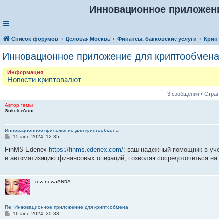
Инновационное приложен
Список форумов
Деловая Москва
Финансы, банковские услуги
Крип
Инновационное приложение для криптообмена
Информация
Новости криптовалют
3 сообщения • Стра
Автор темы
SokolovArtur
Инновационное приложение для криптообмена
С
15 июн 2024, 12:35
о
о
FinMS Edenex
https://finms.edenex.com/
: ваш надежный помощник в уче
б
и автоматизацию финансовых операций, позволяя сосредоточиться на 
щ
е
н
и
rozanowaANNA
е
Re: Инновационное приложение для криптообмена
С
16 июн 2024, 20:33
о