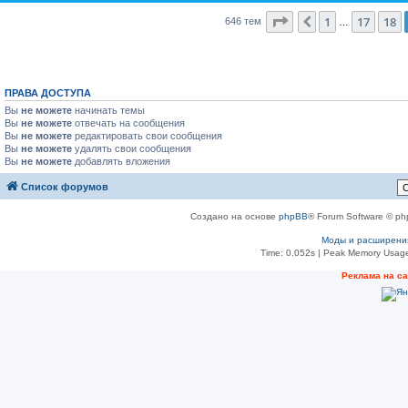
Страница
19
из
26
1
17
18
Пред.
646 тем
…
ПРАВА ДОСТУПА
Вы
не можете
начинать темы
Вы
не можете
отвечать на сообщения
Вы
не можете
редактировать свои сообщения
Вы
не можете
удалять свои сообщения
Вы
не можете
добавлять вложения
Список форумов
Создано на основе
phpBB
® Forum Software © ph
Моды и расширени
Time: 0.052s
| Peak Memory Usage
Реклама на с