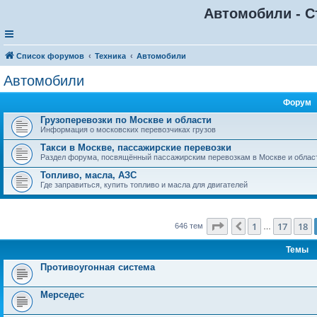
Автомобили - С
Список форумов
Техника
Автомобили
Автомобили
Форум
Грузоперевозки по Москве и области
Информация о московских перевозчиках грузов
Такси в Москве, пассажирские перевозки
Раздел форума, посвящённый пассажирским перевозкам в Москве и облас
Топливо, масла, АЗС
Где заправиться, купить топливо и масла для двигателей
Страница
19
из
26
1
17
18
Пред.
646 тем
…
Темы
Противоугонная система
Мерседес