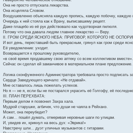
Она не просто отпускала лекарства.
Она исцеляла Словом.
Воодушевленно объясняла каждую пропись, каждую побочку, каждую 
Очередь к ней стояла как к Врачу, выписавшему рецепт.
Даже плацебо из её рук действовало как чудотворная пилюля.
Потому что она давала людям главное лекарство — Веру.
II. ГРОМ СРЕДИ ЯСНОГО НЕБА: ПРИГОВОР, КОТОРОГО НЕ ОСПОР
И вот день, переставший быть прекрасным, грянул как гром среди ясно
Её уведомление: уходит.
Возвращается к прошлому руководителю,
«в своё время продавшему свою аптеку со всем коллективом вместе».
Сейчас он сделал ей заманчивое в материальном плане предложение.
Логика сконфуженного Администратора требовала просто подписать з
Сердце Заведующего кричало: «Не отдавай».
Мне оставалось лишь пожелать успехов.
Но я — не я, если бы не постарался украсить её Голгофу, её последн
III. ПЛАН ПЕРЕХВАТА:
Первым делом я позвонил Захра хала.
Мудрой старушке, агбичек, что души не чаяла в Рейханэ.
Может, она переубедит?
А сам… пошёл думать, отмеривая неровные шаги по улицам.
И, увидев их, крикнул на весь дух: «Эврика!»
Навстречу шли... дуэт уличных музыкантов с гитарами.