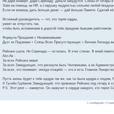
Не дари конверт. Дари Серенаду. Деньги забудутся. Слёзы от гитары в
Зови на помощь не HR, а старушку мудростью сильнее любой бездушн
Если не можешь дать больше денег — дай больше Памяти. Сделай е
Истинный руководитель — тот, кто теряя кадры,
умеет их отпустить так,
чтобы быть вспоминаем в дорогой тебе праздник бывшим работником.
Формула Прощания с Незаменимыми:
Дуэт из Подземки + Слёзы Всех Присутствующих = Вечная Легенда в
Рейханэ ушла. Но Серенада — осталась. В этих стенах. В моей памят
Alın Ak -
За всех Рейханэ мира!
За всех Заведующих, что рискнули быть Человеками, а не Администр
За всех, кто понимает: иногда плацебо — это и есть Главное Лекарство
Пусть жизнь будет к тебе щедра так же, как ты была щедра к людям, 
© Гусейн Гурбанов Заведующий, что провожал Рейханэ под гитару в 
P.S. Этот post — камертон. Он зазвучит в сердце каждого, кто терял С
1 сообщение • Стра