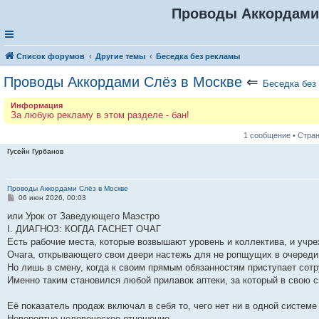
Проводы Аккордами
Список форумов
Другие темы
Беседка без рекламы
Проводы Аккордами Слёз в Москве
⇐
Беседка без
Информация
За любую рекламу в этом разделе - бан!
1 сообщение • Стра
Гусейн Гурбанов
Проводы Аккордами Слёз в Москве
С
06 июн 2026, 00:03
о
о
или Урок от Заведующего Маэстро
б
I. ДИАГНОЗ: КОГДА ГАСНЕТ ОЧАГ
щ
е
Есть рабочие места, которые возвышают уровень и коллектива, и учре
н
Очага, открывающего свои двери настежь для не ропщущих в очереди
и
е
Но лишь в смену, когда к своим прямым обязанностям приступает сотр
Именно таким становился любой прилавок аптеки, за который в свою 
Её показатель продаж включал в себя то, чего нет ни в одной систем
Невероятно человеческое отношение.