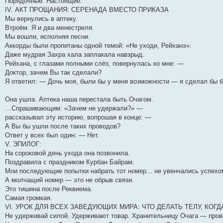
Порядочные. Настоящие.
IV. АКТ ПРОЩАНИЯ: СЕРЕНАДА ВМЕСТО ПРИКАЗА
Мы вернулись в аптеку.
Втроём. Я и два менестреля.
Мы вошли, исполняя песни.
Аккорды были пропитаны одной темой: «Не уходи, Рейханэ».
Даже мудрая Захра хала заплакала навзрыд.
Рейхана, с глазами полными слёз, повернулась ко мне: —
Доктор, зачем Вы так сделали?
Я ответил: — Дочь моя, были бы у меня возможности — я сделал бы 
Она ушла. Аптека наша перестала быть Очагом.
…Спрашивающим: «Зачем не удержали?» —
рассказывал эту историю, вопрошая в конце: —
А Вы бы ушли после таких проводов?
Ответ у всех был один: — Нет.
V. ЭПИЛОГ:
На сороковой день ухода она позвонила.
Поздравила с праздником Курбан Байрам.
Мои последующие попытки набрать тот номер... не увенчались успехо
А молчащий номер — это не обрыв связи.
Это тишина после Реквиема.
Самая громкая.
VI. УРОК ДЛЯ ВСЕХ ЗАВЕДУЮЩИХ МИРА: ЧТО ДЕЛАТЬ ТЕЛУ, КОГ
Не удерживай силой. Удерживают товар. Хранительницу Очага — пров