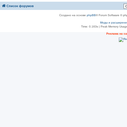
Список форумов
Создано на основе
phpBB
® Forum Software © ph
Моды и расширени
Time: 0.163s
| Peak Memory Usage
Реклама на с