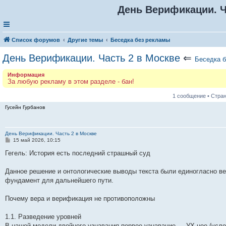
День Верификации. Ч
Список форумов
Другие темы
Беседка без рекламы
День Верификации. Часть 2 в Москве
⇐
Беседка 
Информация
За любую рекламу в этом разделе - бан!
1 сообщение • Стра
Гусейн Гурбанов
День Верификации. Часть 2 в Москве
С
15 май 2026, 10:15
о
о
Гегель: История есть последний страшный суд
б
щ
е
Данное решение и онтологические выводы текста были единогласно в
н
фундамент для дальнейшего пути.
и
е
Почему вера и верификация не противоположны
1.1. Разведение уровней
В нашей модели двойного узнавания первое узнавание — УХ-ное (усло