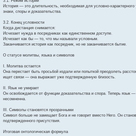
3.1. Режим истории
История — это длительность, необходимая для условно-характерного 
знаки, споры и доказательства.
3.2. Конец условности
Когда дистанция снимается:
Исчезает нужда в посредниках как единственном доступе.
Исчезает как бы — то, что мы называли условным.
Заканчивается история как посредник, но не заканчивается бытие.
О статусе молитвы, языка и символов
I. Молитва остается
Она перестает быть просьбой издали или попыткой преодолеть рассто
ищет связи — она выражает уже подтвержденную близость.
II. Язык не умирает
Он освобождается от функции доказательства и спора. Теперь язык — 
несомненна.
III. Символы становятся прозрачными
Символ больше не замещает Бога и не говорит вместо Него. Он станов
подтвержденного присутствия.
Итоговая онтологическая формула