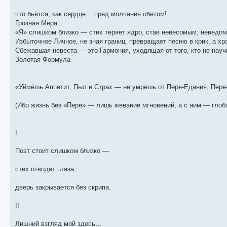
что бьётся, как сердце… пред молчания обетом!
Грозная Мера
«Я» слишком близко — стих теряет ядро, став невесомым, неведом
Избыточное Личное, не зная границ, превращает песню в крик, а х
Сбежавшая невеста — это Гармония, уходящая от того, кто не науч
Золотая Формула
«Уймёшь Аппетит, Пыл и Страх — не умрёшь от Пере-Едания, Пере
(Ибо жизнь без «Пере» — лишь жевание мгновений, а с ним — глоба
I
Поэт стоит слишком близко —
стих отводит глаза,
дверь закрывается без скрипа.
II
Лишний взгляд мой здесь…