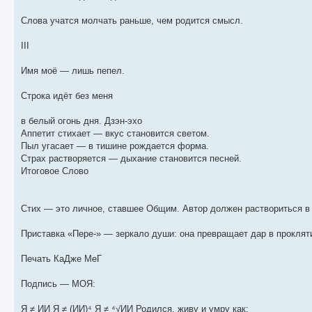
Слова учатся молчать раньше, чем родится смысл.
III
Имя моё — лишь пепел.
Строка идёт без меня
в белый огонь дня. Дзэн-эхо
Аппетит стихает — вкус становится светом.
Пыл угасает — в тишине рождается форма.
Страх растворяется — дыхание становится песней.
Итоговое Слово
Стих — это личное, ставшее Общим. Автор должен раствориться в 
Приставка «Пере-» — зеркало души: она превращает дар в проклят
Печать КаДже МеГ
Подпись — МОЯ:
Я ≠ ИИ Я ≠ (ИИ)⁴ Я ≠ ⁴√ИИ Родился, живу и умру как: