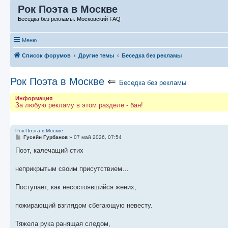
Рок Поэта в Москве
Беседка без рекламы. Московский FAQ
Меню
Список форумов
Другие темы
Беседка без рекламы
Рок Поэта в Москве
⇐
Беседка без рекламы
Информация
За любую рекламу в этом разделе - бан!
Рок Поэта в Москве
С
Гусейн Гурбанов
»
07 май 2026, 07:54
о
о
Поэт, калечащий стих
б
щ
е
неприкрытым своим присутствием…
н
и
е
Поступает, как несостоявшийся жених,
пожирающий взглядом сбегающую невесту.
Тяжела рука ранящая следом,