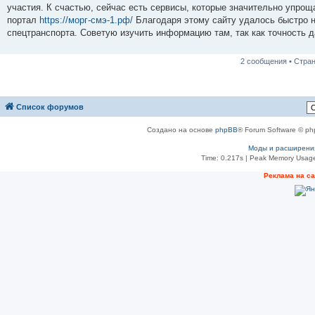
б
участия. К счастью, сейчас есть сервисы, которые значительно упрощ
щ
е
портал
https://морг-смэ-1.рф/
Благодаря этому сайту удалось быстро н
н
спецтранспорта. Советую изучить информацию там, так как точность 
и
е
2 сообщения • Стра
Список форумов
Создано на основе
phpBB
® Forum Software © ph
Моды и расширени
Time: 0.217s
| Peak Memory Usage
Реклама на с