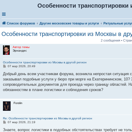
Особенности транспортировки и
Список форумов
Другие московские товары и услуги
Ритуальные услу
Особенности транспортировки из Москвы в дру
2 сообщения • Стра
Автор темы
Эрнандес
Особенности транспортировки из Москвы в другой регион
С
07 мар 2026, 20:49
о
о
Добрый день всем участникам форума, возникла непростая ситуация с 
б
заказывал подобные услуги у бюро при морге на Екатерининском, 10? 
щ
е
сопроводительных документов для проезда через границу областей. На
н
обязанностям в плане логистики и соблюдения сроков?
и
е
Forslin
Re: Особенности транспортировки из Москвы в другой регион
С
07 мар 2026, 21:19
о
о
Знаете, вопрос логистики в подобных обстоятельствах требует не тол