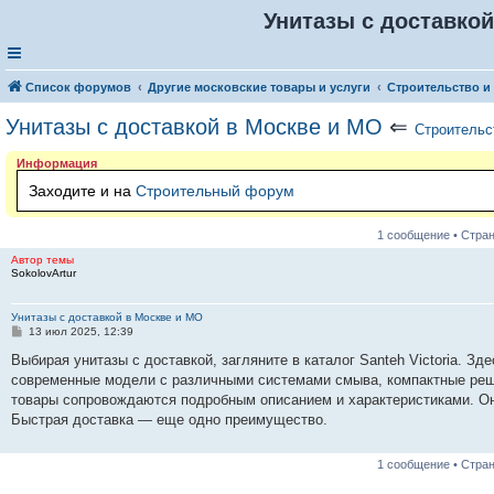
Унитазы с доставкой
Список форумов
Другие московские товары и услуги
Строительство и
Унитазы с доставкой в Москве и МО
⇐
Строительс
Информация
Заходите и на
Строительный форум
1 сообщение • Стра
Автор темы
SokolovArtur
Унитазы с доставкой в Москве и МО
С
13 июл 2025, 12:39
о
о
Выбирая унитазы с доставкой, загляните в каталог Santeh Victoria. Зд
б
современные модели с различными системами смыва, компактные реш
щ
е
товары сопровождаются подробным описанием и характеристиками. Онл
н
Быстрая доставка — еще одно преимущество.
и
е
1 сообщение • Стра