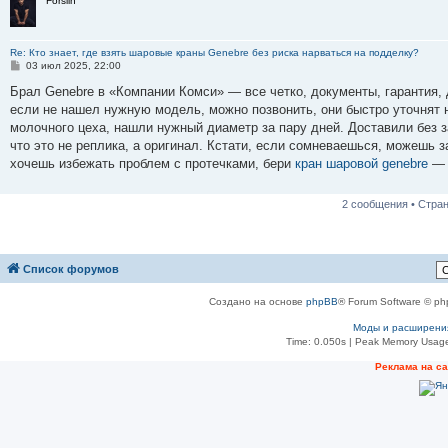
Forslin
Re: Кто знает, где взять шаровые краны Genebre без риска нарваться на подделку?
С
03 июл 2025, 22:00
о
о
Брал Genebre в «Компании Комси» — все четко, документы, гарантия, д
б
если не нашел нужную модель, можно позвонить, они быстро уточнят 
щ
е
молочного цеха, нашли нужный диаметр за пару дней. Доставили без з
н
что это не реплика, а оригинал. Кстати, если сомневаешься, можешь 
и
е
хочешь избежать проблем с протечками, бери
кран шаровой genebre
— 
2 сообщения • Стра
Список форумов
Создано на основе
phpBB
® Forum Software © ph
Моды и расширени
Time: 0.050s
| Peak Memory Usage
Реклама на с