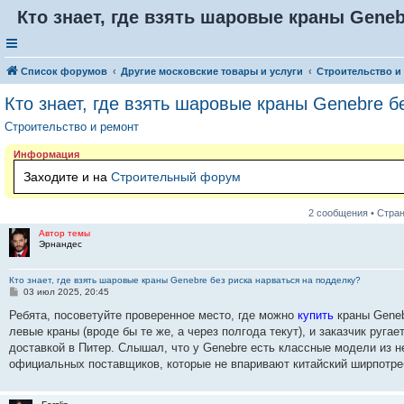
Кто знает, где взять шаровые краны Geneb
Список форумов
Другие московские товары и услуги
Строительство и
Кто знает, где взять шаровые краны Genebre б
Строительство и ремонт
Информация
Заходите и на
Строительный форум
2 сообщения • Стра
Автор темы
Эрнандес
Кто знает, где взять шаровые краны Genebre без риска нарваться на подделку?
С
03 июл 2025, 20:45
о
о
Ребята, посоветуйте проверенное место, где можно
купить
краны Geneb
б
левые краны (вроде бы те же, а через полгода текут), и заказчик руга
щ
е
доставкой в Питер. Слышал, что у Genebre есть классные модели из н
н
официальных поставщиков, которые не впаривают китайский ширпотре
и
е