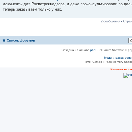
н
документы для Роспотребнадзора, и даже проконсультировали по дал
и
е
теперь заказываем только у них.
2 сообщения • Стра
Список форумов
Создано на основе
phpBB
® Forum Software © ph
Моды и расширени
Time: 0.046s
| Peak Memory Usage
Реклама на с