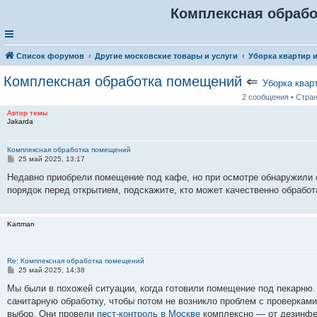
Комплексная обраб
Список форумов
Другие московские товары и услуги
Уборка квартир 
Комплексная обработка помещений
⇐
Уборка квар
2 сообщения • Стра
Автор темы
Jakarda
Комплексная обработка помещений
С
25 май 2025, 13:17
о
о
Недавно приобрели помещение под кафе, но при осмотре обнаружили 
б
порядок перед открытием, подскажите, кто может качественно обрабо
щ
е
н
и
Kartman
е
Re: Комплексная обработка помещений
С
25 май 2025, 14:38
о
о
Мы были в похожей ситуации, когда готовили помещение под пекарню. 
б
санитарную обработку, чтобы потом не возникло проблем с проверкам
щ
е
выбор. Они провели
пест-контроль в Москве
комплексно — от дезинфек