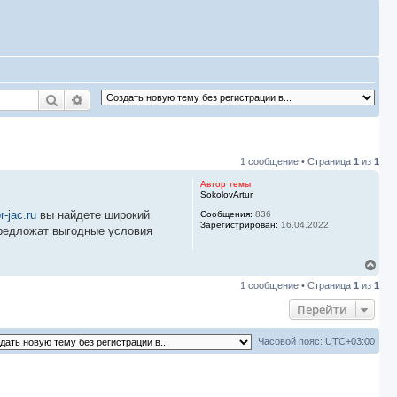
Поиск
Расширенный поиск
1 сообщение • Страница
1
из
1
Автор темы
SokolovArtur
r-jac.ru
вы найдете широкий
Сообщения:
836
Зарегистрирован:
16.04.2022
предложат выгодные условия
В
е
1 сообщение • Страница
1
из
1
р
н
Перейти
у
т
ь
Часовой пояс:
UTC+03:00
с
я
к
н