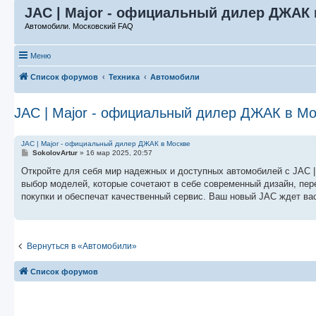
JAC | Major - официальный дилер ДЖАК 
Автомобили. Московский FAQ
Меню
Список форумов
Техника
Автомобили
JAC | Major - официальный дилер ДЖАК в М
JAC | Major - официальный дилер ДЖАК в Москве
С
SokolovArtur
»
16 мар 2025, 20:57
о
о
Откройте для себя мир надежных и доступных автомобилей с JAC
б
выбор моделей, которые сочетают в себе современный дизайн, пер
щ
е
покупки и обеспечат качественный сервис. Ваш новый JAC ждет ва
н
и
е
Вернуться в «Автомобили»
Список форумов