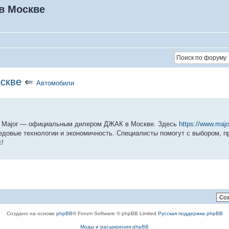
в Москве
оскве
⇐
Автомобили
 | Major — официальным дилером ДЖАК в Москве. Здесь
https://www.majo
едовые технологии и экономичность. Специалисты помогут с выбором, 
с!
Создано на основе
phpBB
® Forum Software © phpBB Limited
Русская поддержка phpBB
Моды и расширения phpBB