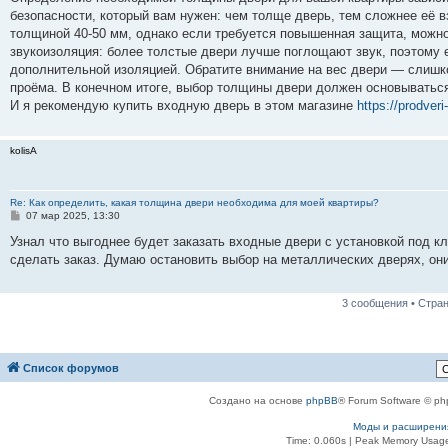
б
безопасности, который вам нужен: чем толще дверь, тем сложнее её 
щ
е
толщиной 40-50 мм, однако если требуется повышенная защита, можно
н
звукоизоляция: более толстые двери лучше поглощают звук, поэтому 
и
е
дополнительной изоляцией. Обратите внимание на вес двери — слишк
проёма. В конечном итоге, выбор толщины двери должен основываться
И я рекомендую купить входную дверь в этом магазине
https://prodveri
kolisA
Re: Как определить, какая толщина двери необходима для моей квартиры?
С
07 мар 2025, 13:30
о
о
Узнал что выгоднее будет заказать входные двери с установкой под к
б
сделать заказ. Думаю остановить выбор на металлических дверях, он
щ
е
н
и
3 сообщения • Стра
е
Список форумов
Создано на основе
phpBB
® Forum Software © ph
Моды и расширени
Time: 0.060s
| Peak Memory Usage