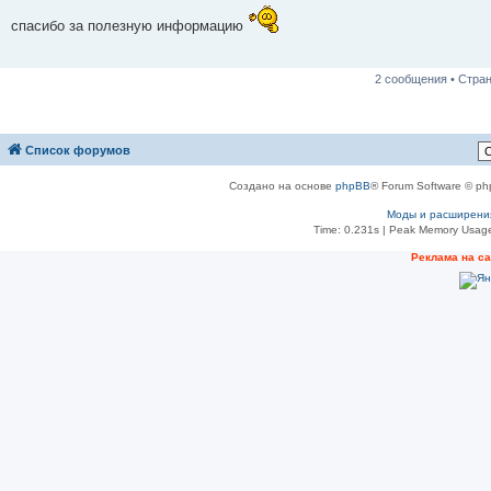
о
б
спасибо за полезную информацию
щ
е
н
и
2 сообщения • Стра
е
Список форумов
Создано на основе
phpBB
® Forum Software © ph
Моды и расширени
Time: 0.231s
| Peak Memory Usage
Реклама на с