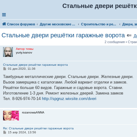
Стальные двери решётк
Список форумов
Другие московские товары и услуги
Строительство и ремонт
Стальные двери решётки гаражные ворота
⇐
Д
2 сообщения • Стра
Автор темы
yuriy.ivanov
Стальные двери решётки гаражные ворота
С
01 дек 2020, 11:36
о
о
Тамбурные металлические двери. Стальные двери. Железные двери.
б
Вызов замерщика с каталогами. Любой вариант отделки и замков.
щ
е
Решётки больше 60 видов. Гаражные и садовые ворота. Ставни.
н
Изготовление 1-3 дня. Ремонт железных дверей. Замена замков
и
е
Тел. 8-926-974-70-14
http://spgruz.wixsite.com/dveri
rozanowaANNA
Re: Стальные двери решётки гаражные ворота
С
15 апр 2024, 13:56
о