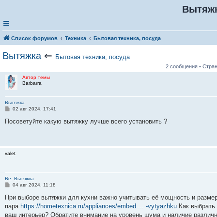
Вытяж
Список форумов
Техника
Бытовая техника, посуда
Вытяжка
⇐
Бытовая техника, посуда
2 сообщения • Стра
Автор темы
Barbarra
Вытяжка
С
02 авг 2024, 17:41
о
о
Посоветуйте какую вытяжку лучше всего установить ?
б
щ
е
н
и
valet
е
Re: Вытяжка
С
04 авг 2024, 11:18
о
о
При выборе вытяжки для кухни важно учитывать её мощность и разме
б
пара
https://hometexnica.ru/appliances/embed ... -vytyazhku
Как выбрать 
щ
е
ваш интерьер? Обратите внимание на уровень шума и наличие различн