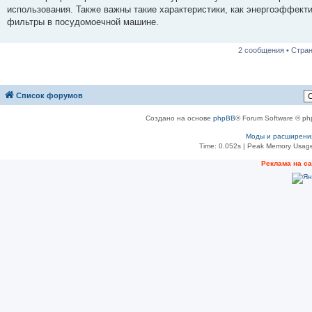
н
использования. Также важны такие характеристики, как энергоэффекти
и
е
фильтры в посудомоечной машине.
2 сообщения • Стра
Список форумов
Создано на основе
phpBB
® Forum Software © ph
Моды и расширени
Time: 0.052s
| Peak Memory Usage
Реклама на с