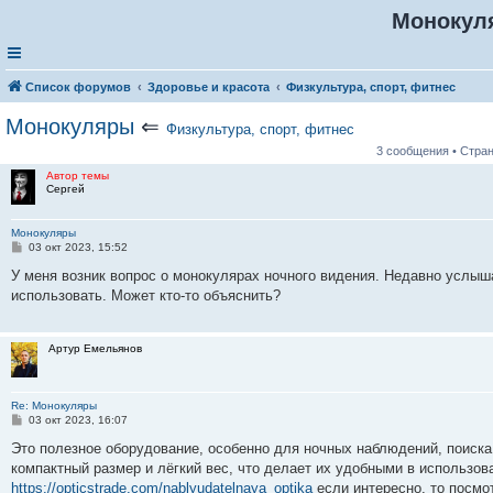
Монокул
Список форумов
Здоровье и красота
Физкультура, спорт, фитнес
Монокуляры
⇐
Физкультура, спорт, фитнес
3 сообщения • Стра
Автор темы
Cергей
Монокуляры
С
03 окт 2023, 15:52
о
о
У меня возник вопрос о монокулярах ночного видения. Недавно услышал
б
использовать. Может кто-то объяснить?
щ
е
н
и
Артур Емельянов
е
Re: Монокуляры
С
03 окт 2023, 16:07
о
о
Это полезное оборудование, особенно для ночных наблюдений, поиска
б
компактный размер и лёгкий вес, что делает их удобными в использов
щ
е
https://opticstrade.com/nablyudatelnaya_optika
если интересно, то посмо