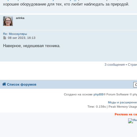
н
хорошее оборудование для тех, кто любит наблюдать за природой.
и
е
arinka
Re: Монокуляры
С
08 окт 2023, 16:13
о
о
Наверное, недешевая техника.
б
щ
е
н
и
3 сообщения • Стра
е
Список форумов
Создано на основе
phpBB
® Forum Software © ph
Моды и расширени
Time: 0.158s
| Peak Memory Usage
Реклама на с