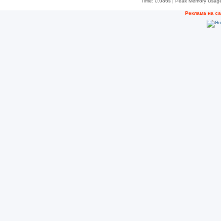
Time: 0.086s
| Peak Memory Usage
Реклама на с