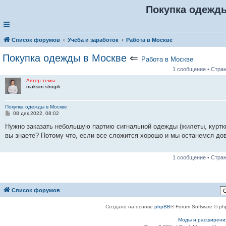
Покупка одежд
Список форумов
Учёба и заработок
Работа в Москве
Покупка одежды в Москве
⇐
Работа в Москве
1 сообщение • Стра
Автор темы
maksim.strogih
Покупка одежды в Москве
С
08 дек 2022, 08:02
о
о
Нужно заказать небольшую партию сигнальной одежды (жилеты, куртки
б
вы знаете? Потому что, если все сложится хорошо и мы останемся до
щ
е
н
и
1 сообщение • Стра
е
Список форумов
Создано на основе
phpBB
® Forum Software © ph
Моды и расширени