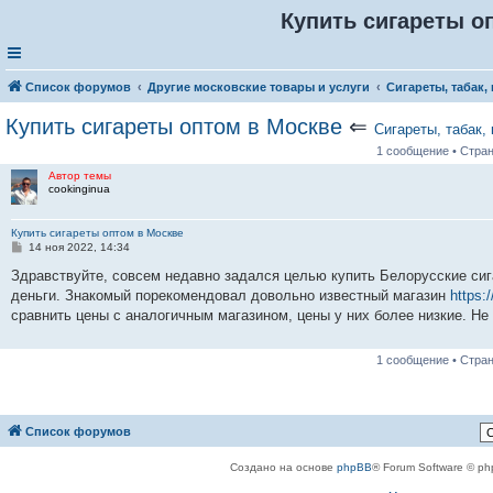
Купить сигареты о
Список форумов
Другие московские товары и услуги
Сигареты, табак,
Купить сигареты оптом в Москве
⇐
Сигареты, табак,
1 сообщение • Стра
Автор темы
cookinginua
Купить сигареты оптом в Москве
С
14 ноя 2022, 14:34
о
о
Здравствуйте, совсем недавно задался целью купить Белорусские сиг
б
деньги. Знакомый порекомендовал довольно известный магазин
https:
щ
е
сравнить цены с аналогичным магазином, цены у них более низкие. Не 
н
и
е
1 сообщение • Стра
Список форумов
Создано на основе
phpBB
® Forum Software © ph