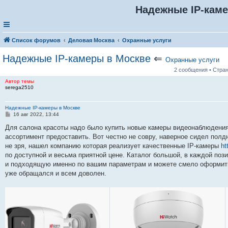
Надежные IP-кам
Список форумов
Деловая Москва
Охранные услуги
Надежные IP-камеры в Москве
⇐
Охранные услуги
2 сообщения • Стра
Автор темы
serega2510
Надежные IP-камеры в Москве
С
16 авг 2022, 13:44
о
о
Для салона красоты надо было купить новые камеры видеонаблюдения
б
ассортимент предоставить. Вот честно не совру, наверное сидел полд
щ
е
не зря, нашел компанию которая реализует качественные IP-камеры
ht
н
по доступной и весьма приятной цене. Каталог большой, в каждой поз
и
е
и подходящую именно по вашим параметрам и можете смело оформить 
уже обращался и всем доволен.