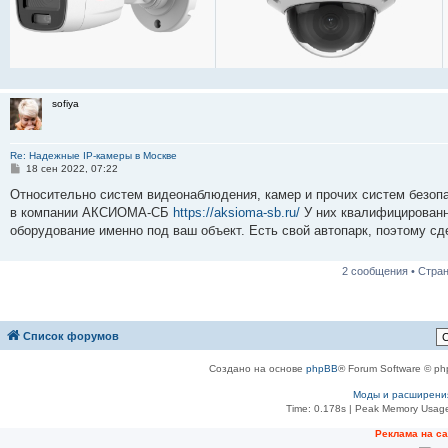
sofiya
Re: Надежные IP-камеры в Москве
С
18 сен 2022, 07:22
о
о
Относительно систем видеонаблюдения, камер и прочих систем безопа
б
в компании АКСИОМА-СБ
https://aksioma-sb.ru/
У них квалифицированн
щ
е
оборудование именно под ваш объект. Есть свой автопарк, поэтому с
н
и
е
2 сообщения • Стра
Список форумов
Создано на основе
phpBB
® Forum Software © ph
Моды и расширени
Time: 0.178s
| Peak Memory Usage
Реклама на с