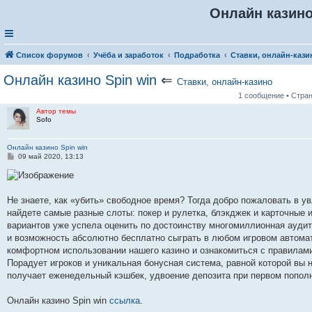
Онлайн казино
Список форумов
Учёба и заработок
Подработка
Ставки, онлайн-кази
Онлайн казино Spin win
⇐
Ставки, онлайн-казино
1 сообщение • Стра
Автор темы
Sofo
Онлайн казино Spin win
С
09 май 2020, 13:13
о
о
б
щ
е
Не знаете, как «убить» свободное время? Тогда добро пожаловать в у
н
найдете самые разные слоты: покер и рулетка, блэкджек и карточные 
и
е
вариантов уже успела оценить по достоинству многомиллионная ауди
и возможность абсолютно бесплатно сыграть в любом игровом автома
комфортном использовании нашего казино и ознакомиться с правилами
Порадует игроков и уникальная бонусная система, равной которой вы 
получает еженедельный кэшбек, удвоение депозита при первом пополн
Онлайн казино Spin win
ссылка
.