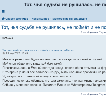
Тот, чья судьба не рушилась, не п
Список форумов
Непознанное
Московские ясновидящие
Тот, чья судьба не рушилась, не поймёт и не п
1 сообщение • Стра
Галя1212
Тот, чья судьба не рушилась, не поймёт и не поверит в Москве.
С
29 апр 2022, 10:45
о
о
Мне все равно, что будут писать скептики -я делюсь своей историей.
б
Мой опыт общения с гадалкой был такой….
щ
е
Я познакомилась с Еленой полгода назад -нашла её по отзывам на фо
н
В то время у меня всё валилось из рук, были большие проблемы на ра
и
е
Я доверилась Елене и её опыту в этих вопросах.
Проведя несколько обрядов, я стала замечать, что моя жизнь налажив
Сейчас у меня всё хорошо. Писала я Елене на WhatsApp или Telegram
1 сообщение • Стра