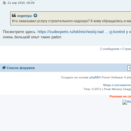
С
21 апр 2020, 08:09
о
о
б
evgeniya
:
щ
е
Кто заказывал услугу строительного надзора? К кому обращались и ка
н
и
е
Посмотрите здесь:
https://sudexperts.ru/tekhnicheskij-nad ... yj-kontrol
у н
очень большой опыт таких работ.
2 сообщения • Стра
Список форумов
Создано на основе
phpBB
® Forum Software © ph
Моды и расширени
Time: 0.057s
| Peak Memory Usage
Реклама на с