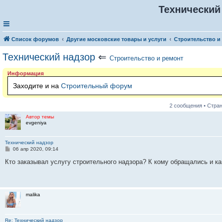
Технический
Список форумов
Другие московские товары и услуги
Строительство и
Технический надзор
⇐
Строительство и ремонт
Информация
Заходите и на
Строительный форум
2 сообщения • Стра
Автор темы
evgeniya
Технический надзор
С
06 апр 2020, 09:14
о
о
Кто заказывал услугу строительного надзора? К кому обращались и ка
б
щ
е
н
и
malika
е
Re: Технический надзор