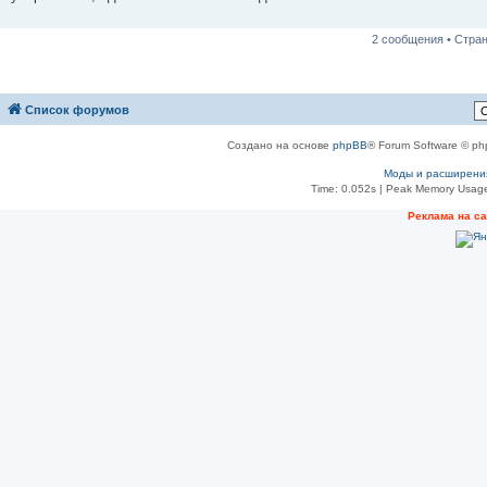
н
и
е
2 сообщения • Стра
Список форумов
Создано на основе
phpBB
® Forum Software © ph
Моды и расширени
Time: 0.052s
| Peak Memory Usage
Реклама на с