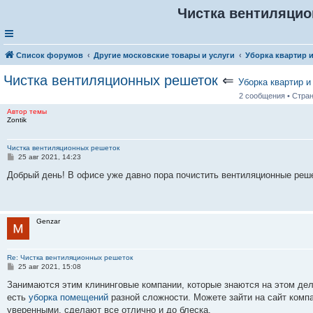
Чистка вентиляци
Список форумов
Другие московские товары и услуги
Уборка квартир 
Чистка вентиляционных решеток
⇐
Уборка квартир 
2 сообщения • Стра
Автор темы
Zontik
Чистка вентиляционных решеток
С
25 авг 2021, 14:23
о
о
Добрый день! В офисе уже давно пора почистить вентиляционные реше
б
щ
е
н
и
Genzar
е
Re: Чистка вентиляционных решеток
С
25 авг 2021, 15:08
о
о
Занимаются этим клининговые компании, которые знаются на этом дел
б
есть
уборка помещений
разной сложности. Можете зайти на сайт компа
щ
е
уверенными, сделают все отлично и до блеска.