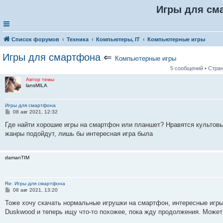
Игры для см
Список форумов
Техника
Компьютеры, IT
Компьютерные игры
Игры для смартфона
⇐
Компьютерные игры
5 сообщений • Стра
Автор темы
lansMILA
Игры для смартфона
С
08 авг 2021, 12:32
о
о
Где найти хорошие игры на смартфон или планшет? Нравятся культовые
б
жанры подойдут, лишь бы интересная игра была
щ
е
н
и
damanTIM
е
Re: Игры для смартфона
С
08 авг 2021, 13:20
о
о
Тоже хочу скачать нормальные игрушки на смартфон, интересные игры
б
Duskwood и теперь ищу что-то похожее, пока жду продолжения. Может 
щ
е