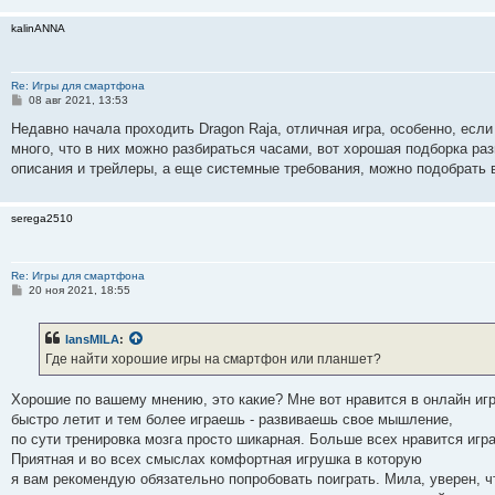
н
и
kalinANNA
е
Re: Игры для смартфона
С
08 авг 2021, 13:53
о
о
Недавно начала проходить Dragon Raja, отличная игра, особенно, если 
б
много, что в них можно разбираться часами, вот хорошая подборка р
щ
е
описания и трейлеры, а еще системные требования, можно подобрать 
н
и
е
serega2510
Re: Игры для смартфона
С
20 ноя 2021, 18:55
о
о
б
lansMILA
:
щ
е
Где найти хорошие игры на смартфон или планшет?
н
и
е
Хорошие по вашему мнению, это какие? Мне вот нравится в онлайн иг
быстро летит и тем более играешь - развиваешь свое мышление,
по сути тренировка мозга просто шикарная. Больше всех нравится иг
Приятная и во всех смыслах комфортная игрушка в которую
я вам рекомендую обязательно попробовать поиграть. Мила, уверен, чт