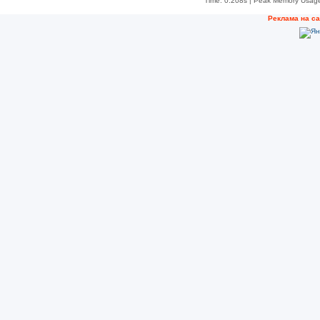
Time: 0.208s
| Peak Memory Usage
Реклама на с