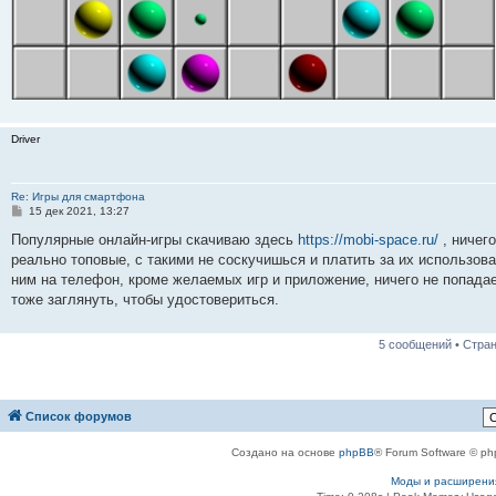
Driver
Re: Игры для смартфона
С
15 дек 2021, 13:27
о
о
Популярные онлайн-игры скачиваю здесь
https://mobi-space.ru/
, ничег
б
реально топовые, с такими не соскучишься и платить за их использов
щ
е
ним на телефон, кроме желаемых игр и приложение, ничего не попада
н
тоже заглянуть, чтобы удостовериться.
и
е
5 сообщений • Стра
Список форумов
Создано на основе
phpBB
® Forum Software © ph
Моды и расширени