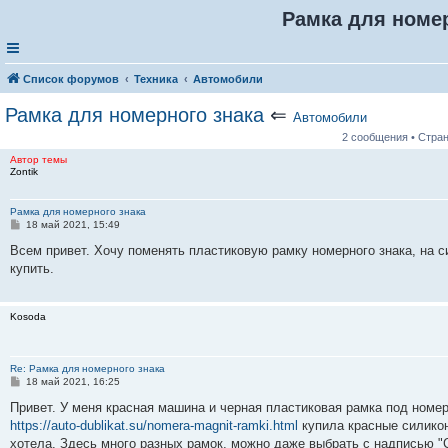
Рамка для номер
Список форумов
Техника
Автомобили
Рамка для номерного знака
⇐
Автомобили
2 сообщения • Стра
Автор темы
Zontik
Рамка для номерного знака
С
18 май 2021, 15:49
о
о
Всем привет. Хочу поменять пластиковую рамку номерного знака, на 
б
купить.
щ
е
н
и
Kosoda
е
Re: Рамка для номерного знака
С
18 май 2021, 16:25
о
о
Привет. У меня красная машина и черная пластиковая рамка под номер
б
https://auto-dublikat.su/nomera-magnit-ramki.html
купила красные силикон
щ
е
хотела. Здесь много разных рамок, можно даже выбрать с надписью "С