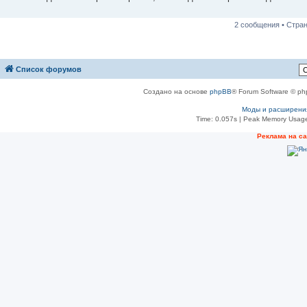
н
и
е
2 сообщения • Стра
Список форумов
Создано на основе
phpBB
® Forum Software © ph
Моды и расширени
Time: 0.057s
| Peak Memory Usage
Реклама на с