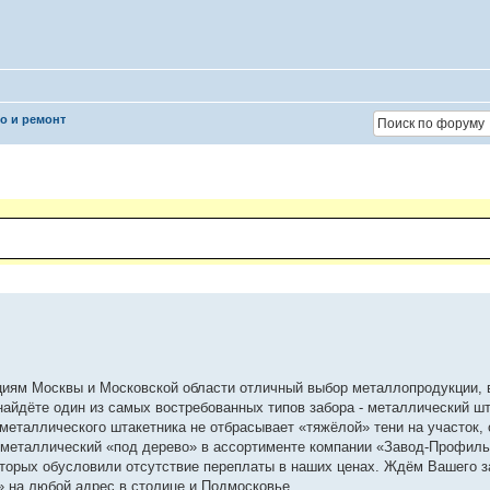
о и ремонт
циям Москвы и Московской области отличный выбор металлопродукции,
найдёте один из самых востребованных типов забора - металлический шт
металлического штакетника не отбрасывает «тяжёлой» тени на участок,
 металлический «под дерево» в ассортименте компании «Завод-Профиль
торых обусловили отсутствие переплаты в наших ценах. Ждём Вашего за
 на любой адрес в столице и Подмосковье.