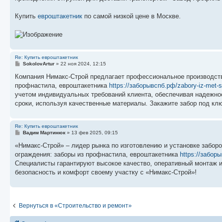
Купить
евроштакетник
по самой низкой цене в Москве.
Re: Купить евроштакетник
С
SokolovArtur
»
22 ноя 2024, 12:15
о
о
Компания Нимакс-Строй предлагает профессиональное производство
б
профнастила, евроштакетника
https://заборывспб.рф/zabory-iz-met-s
щ
е
учетом индивидуальных требований клиента, обеспечивая надежно
н
сроки, используя качественные материалы. Закажите забор под кл
и
е
Re: Купить евроштакетник
С
Вадим Мартинюк
»
13 фев 2025, 09:15
о
о
«Нимакс-Строй» – лидер рынка по изготовлению и установке заборо
б
ограждения: заборы из профнастила, евроштакетника
https://забор
щ
е
Специалисты гарантируют высокое качество, оперативный монтаж и
н
безопасность и комфорт своему участку с «Нимакс-Строй»!
и
е
Вернуться в «Строительство и ремонт»