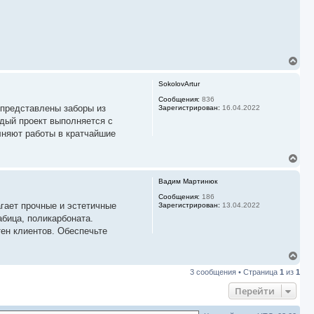
В
е
р
SokolovArtur
н
у
Сообщения:
836
 представлены заборы из
Зарегистрирован:
16.04.2022
т
ь
ждый проект выполняется с
с
лняют работы в кратчайшие
я
к
В
н
е
а
р
ч
Вадим Мартинюк
н
а
у
Сообщения:
186
л
агает прочные и эстетичные
Зарегистрирован:
13.04.2022
т
у
ь
абица, поликарбоната.
с
ен клиентов. Обеспечьте
я
к
В
н
е
а
3 сообщения • Страница
1
из
1
р
ч
н
а
Перейти
у
л
т
у
ь