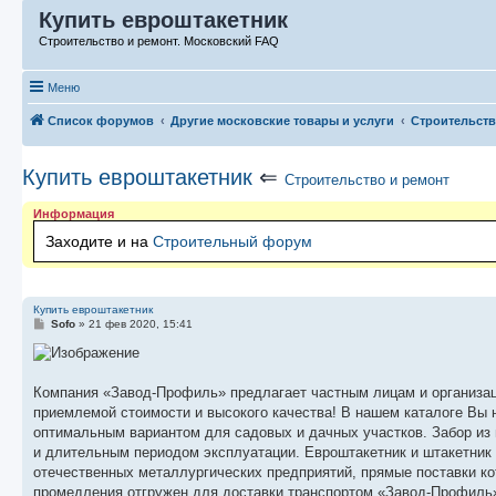
Купить евроштакетник
Строительство и ремонт. Московский FAQ
Меню
Список форумов
Другие московские товары и услуги
Строительств
Купить евроштакетник
⇐
Строительство и ремонт
Информация
Заходите и на
Строительный форум
Купить евроштакетник
С
Sofo
»
21 фев 2020, 15:41
о
о
б
щ
е
Компания «Завод-Профиль» предлагает частным лицам и организа
н
приемлемой стоимости и высокого качества! В нашем каталоге Вы 
и
е
оптимальным вариантом для садовых и дачных участков. Забор из 
и длительным периодом эксплуатации. Евроштакетник и штакетник
отечественных металлургических предприятий, прямые поставки ко
промедления отгружен для доставки транспортом «Завод-Профиль»