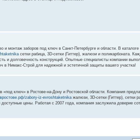
 и мoнтаж заборов под ключ в Санкт-Петербурге и области. В каталоге
htaketnika
сетки рабица, 3D-сетки (Гиттер), жалюзи и поликарбоната. Ка
сть и долговечность конструкций. Опытные специалисты компании выпо
юч в Нимакс-Строй для надежной и эстетичной защиты вашего участка!
в «под ключ» в Ростове-на-Дону и Ростовской области. Компания предл
ывростове.рф/zabory-iz-evroshtaketnika
жалюзи, 3D-сетки (Гиттер), сетки р
 доступные цены. Работая с 2007 года, компания заслужила доверие сот