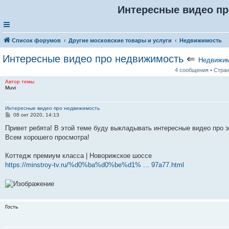
Интересные видео п
Список форумов
Другие московские товары и услуги
Недвижимость
Интересные видео про недвижимость
⇐
Недвижим
4 сообщения • Стра
Автор темы
Muvi
Интересные видео про недвижимость
С
08 окт 2020, 14:13
о
о
Привет ребята! В этой теме буду выкладывать интересные видео про 
б
Всем хорошего просмотра!
щ
е
н
Коттедж премиум класса | Новорижское шоссе
и
е
https://minstroy-tv.ru/%d0%ba%d0%be%d1% ... 97a77.html
Гость