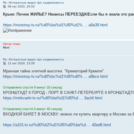
Re: Интересные видео про недвижимость
С
08 окт 2020, 20:53
о
о
Крым: Почем ЖИЛЬЕ? Нюансы ПЕРЕЕЗДА!Если бы я знала это ран
б
щ
е
https://minstroy-tv.ru/%d0%ba%d1%80%d1% ... a8a39.html
н
и
е
Автор темы
Muvi
Re: Интересные видео про недвижимость
С
12 окт 2020, 13:26
о
о
Мрачная тайна элитной высотки. "Крематорий Кремля".
б
https://minstroy-tv.ru/%d0%bc%d1%80%d0% ... a9bce.html
щ
е
н
Отправлено спустя 8 минут 18 секунд:
и
е
КРОНШТАДТ ll ГОРОД - ПОРТ В САНКТ-ПЕТЕРБУРГЕ ll КРОНШТАД
https://mirkvartir-tv.ru/%d0%ba%d1%80%d ... 3acbf.html
Отправлено спустя 5 минут 45 секунд:
ВХОДНОЙ БИЛЕТ В МОСКВУ: можно ли купить квартиру в Москве за 6 
https://a101-tv.ru/%d0%b2%d1%85%d0%be%d ... 40ed8.html