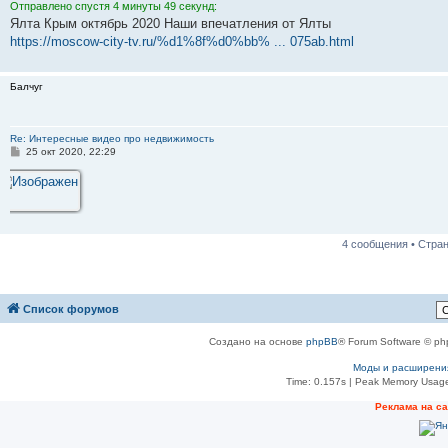
Отправлено спустя 4 минуты 49 секунд:
Ялта Крым октябрь 2020 Наши впечатления от Ялты
https://moscow-city-tv.ru/%d1%8f%d0%bb% ... 075ab.html
Балчуг
Re: Интересные видео про недвижимость
С
25 окт 2020, 22:29
о
о
б
щ
е
н
и
4 сообщения • Стра
е
Список форумов
Создано на основе
phpBB
® Forum Software © ph
Моды и расширени
Time: 0.157s
| Peak Memory Usage
Реклама на с