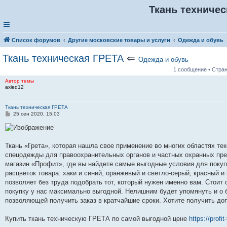
Ткань техничес
Список форумов
Другие московские товары и услуги
Одежда и обувь
Ткань техническая ГРЕТА
⇐
Одежда и обувь
1 сообщение • Стра
Автор темы
axied12
Ткань техническая ГРЕТА
С
25 сен 2020, 15:03
о
о
б
щ
е
Ткань «Грета», которая нашла свое применение во многих областях те
н
спецодежды для правоохранительных органов и частных охранных пре
и
е
магазин «Профит», где вы найдете самые выгодные условия для покуп
расцветок товара: хаки и синий, оранжевый и светло-серый, красный 
позволяет без труда подобрать тот, который нужен именно вам. Стои
покупку у нас максимально выгодной. Нелишним будет упомянуть и о б
позволяющей получить заказ в кратчайшие сроки. Хотите получить д
Купить ткань техническую ГРЕТА по самой выгодной цене
https://profit