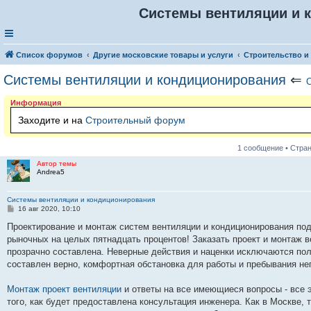
Системы вентиляции и 
Список форумов
Другие московские товары и услуги
Строительство и
Системы вентиляции и кондиционирования
⇐
С
Информация
Заходите и на
Строительный форум
1 сообщение • Стра
Автор темы
Andrea5
Системы вентиляции и кондиционирования
С
16 авг 2020, 10:10
о
о
Проектирование и монтаж систем вентиляции и кондиционирования под
б
рыночных на целых пятнадцать процентов! Заказать проект и монтаж в
щ
е
прозрачно составлена. Неверные действия и наценки исключаются полн
н
составлен верно, комфортная обстановка для работы и пребывания не
и
е
Монтаж проект вентиляции
и ответы на все имеющиеся вопросы - все 
того, как будет предоставлена консультация инженера. Как в Москве, 