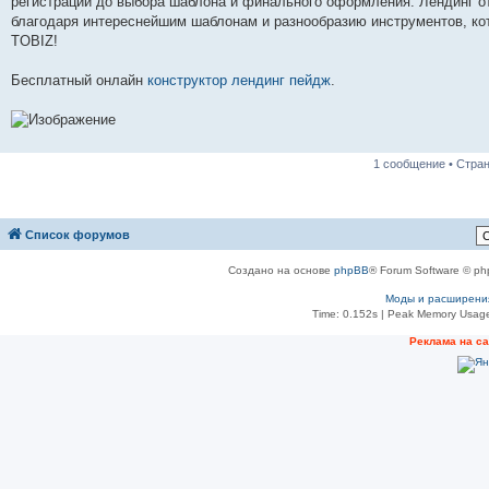
регистрации до выбора шаблона и финального оформления. Лендинг от
благодаря интереснейшим шаблонам и разнообразию инструментов, ко
TOBIZ!
Бесплатный онлайн
конструктор лендинг пейдж
.
1 сообщение • Стра
Список форумов
Создано на основе
phpBB
® Forum Software © ph
Моды и расширени
Time: 0.152s
| Peak Memory Usage
Реклама на с