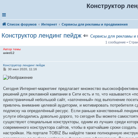
Конструктор лен
Список форумов
Интернет
Сервисы для рекламы и продвижения
Конструктор лендинг пейдж
⇐
Сервисы для рекламы и 
1 сообщение • Стра
Автор темы
axied12
Конструктор лендинг пейдж
С
30 июл 2020, 11:16
о
о
б
щ
е
Сегодня Интернет-маркетинг предлагает множество высокоэффективны
н
решений для рекламной кампании в Сети есть и то, что называется «п
и
е
одностраничный небольшой сайт, «заточенный» под выполнение посети
привлечь внимание целевой аудитории, и мотивировать потребителя с
подписку на определённый ресурс. Если раньше качественный лендин
услуги обходились довольно дорого, то сегодня Вы можете самостояте
существуют специальные конструкторы, одним из лучших среди котор
современного конструктора сайтов, чтобы в кратчайшие сроки создать
настройках. На портале TOBIZ Вы найдёте также полноценную инструк