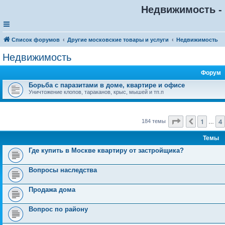
Недвижимость - 
Список форумов
Другие московские товары и услуги
Недвижимость
Недвижимость
Форум
Борьба с паразитами в доме, квартире и офисе
Уничтожение клопов, тараканов, крыс, мышей и тп.п
Страница
6
и
1
4
Пред.
184 темы
…
Темы
Где купить в Москве квартиру от застройщика?
Вопросы наследства
Продажа дома
Вопрос по району