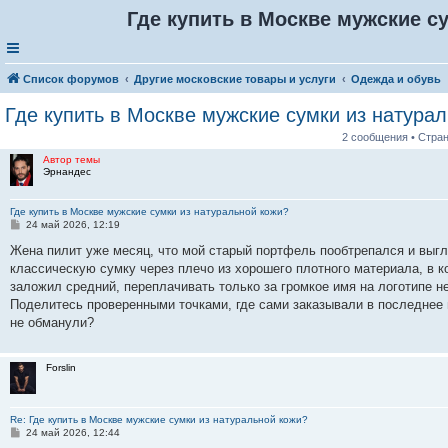
Где купить в Москве мужские с
Список форумов
Другие московские товары и услуги
Одежда и обувь
Где купить в Москве мужские сумки из натура
2 сообщения • Стра
Автор темы
Эрнандес
Где купить в Москве мужские сумки из натуральной кожи?
С
24 май 2026, 12:19
о
о
Жена пилит уже месяц, что мой старый портфель пообтрепался и выгля
б
классическую сумку через плечо из хорошего плотного материала, в 
щ
е
заложил средний, переплачивать только за громкое имя на логотипе не
н
Поделитесь проверенными точками, где сами заказывали в последнее 
и
е
не обманули?
Forslin
Re: Где купить в Москве мужские сумки из натуральной кожи?
С
24 май 2026, 12:44
о