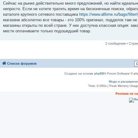
о
Сейчас на рынке действительно много предложений, но найти идеальн
б
непросто. Если не хотите тратить время на бесконечные поиски, обра
щ
е
каталоге крупного сетевого поставщика
https://www.alltime.ru/bags/filter/
н
магазине абсолютно все товары - это 100% оригинал, подделок там не
и
е
магазины открыты по всей стране. У них доступна классная опция: за
месте оплачиваете только подошедший товар.
2 сообщения • Стра
Список форумов
Создано на основе
phpBB
® Forum Software © ph
Моды и расширени
Time: 0.060s
| Peak Memory Usage
Реклама на с