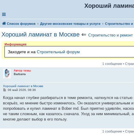
Хороший ламина
Список форумов
Другие московские товары и услуги
Строительство и
Хороший ламинат в Москве
⇐
Строительство и ремонт
Информация
Заходите и на
Строительный форум
1 сообщение • Стра
Автор темы
Barbarra
Хороший ламинат в Москве
С
06 май 2026, 08:36
о
о
Когда начал глубже разбираться в теме ремонта, наткнулся на статью
б
всерьёз, но мнение быстро изменилось. Он оказался универсальным и
щ
е
попробовать и купил ламинат в Bober md. Был приятно удивлён, наско
н
не таким сложным, как казалось сначала. Уход за ним минимальный, 
и
е
многие делают выбор в его пользу.
1 сообщение • Стра