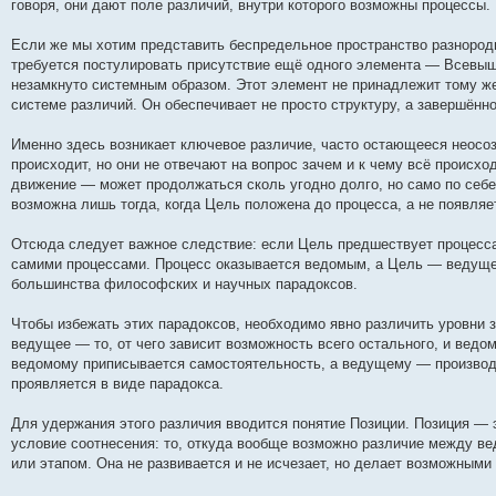
говоря, они дают поле различий, внутри которого возможны процессы.
Если же мы хотим представить беспредельное пространство разнородн
требуется постулировать присутствие ещё одного элемента — Всевыш
незамкнуто системным образом. Этот элемент не принадлежит тому ж
системе различий. Он обеспечивает не просто структуру, а завершённо
Именно здесь возникает ключевое различие, часто остающееся неосоз
происходит, но они не отвечают на вопрос зачем и к чему всё происх
движение — может продолжаться сколь угодно долго, но само по себ
возможна лишь тогда, когда Цель положена до процесса, а не появляет
Отсюда следует важное следствие: если Цель предшествует процессам
самими процессами. Процесс оказывается ведомым, а Цель — ведущей
большинства философских и научных парадоксов.
Чтобы избежать этих парадоксов, необходимо явно различить уровни
ведущее — то, от чего зависит возможность всего остального, и ведо
ведомому приписывается самостоятельность, а ведущему — производн
проявляется в виде парадокса.
Для удержания этого различия вводится понятие Позиции. Позиция — 
условие соотнесения: то, откуда вообще возможно различие между в
или этапом. Она не развивается и не исчезает, но делает возможными 