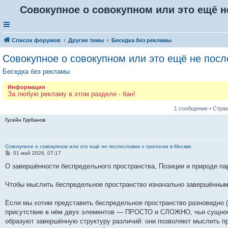
Совокупное о совокупном или это ещё н
Список форумов
Другие темы
Беседка без рекламы
Совокупное о совокупном или это ещё не посл
Беседка без рекламы
Информация
За любую рекламу в этом разделе - бан!
1 сообщение • Стра
Гусейн Гурбанов
Совокупное о совокупном или это ещё не послесловие к трилогии в Москве
С
01 май 2026, 07:17
о
о
О завершённости беспредельного пространства, Позиции и природе па
б
щ
е
Чтобы мыслить беспредельное пространство изначально завершённым,
н
и
е
Если мы хотим представить беспредельное пространство разновидно 
присутствие в нём двух элементов — ПРОСТО и СЛОЖНО, чьи сущнос
образуют завершённую структуру различий: они позволяют мыслить пр