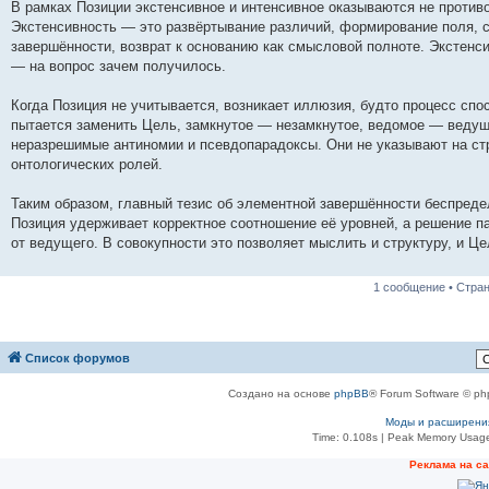
В рамках Позиции экстенсивное и интенсивное оказываются не против
Экстенсивность — это развёртывание различий, формирование поля, с
завершённости, возврат к основанию как смысловой полноте. Экстенси
— на вопрос зачем получилось.
Когда Позиция не учитывается, возникает иллюзия, будто процесс спо
пытается заменить Цель, замкнутое — незамкнутое, ведомое — ведуще
неразрешимые антиномии и псевдопарадоксы. Они не указывают на ст
онтологических ролей.
Таким образом, главный тезис об элементной завершённости беспреде
Позиция удерживает корректное соотношение её уровней, а решение п
от ведущего. В совокупности это позволяет мыслить и структуру, и Це
1 сообщение • Стра
Список форумов
Создано на основе
phpBB
® Forum Software © ph
Моды и расширени
Time: 0.108s
| Peak Memory Usage
Реклама на с