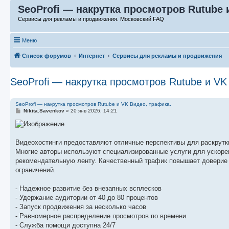
SeoProfi — накрутка просмотров Rutube 
Сервисы для рекламы и продвижения. Московский FAQ
Меню
Список форумов
Интернет
Сервисы для рекламы и продвижения
SeoProfi — накрутка просмотров Rutube и VK
SeoProfi — накрутка просмотров Rutube и VK Видео, трафика.
С
Nikita.Savenkov
»
20 янв 2026, 14:21
о
о
б
щ
е
Видеохостинги предоставляют отличные перспективы для раскрутки
н
Многие авторы используют специализированные услуги для ускоре
и
е
рекомендательную ленту. Качественный трафик повышает доверие 
ограничений.
- Надежное развитие без внезапных всплесков
- Удержание аудитории от 40 до 80 процентов
- Запуск продвижения за несколько часов
- Равномерное распределение просмотров по времени
- Служба помощи доступна 24/7