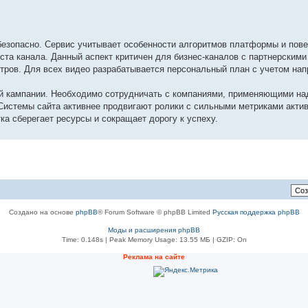
безопасно. Сервис учитывает особенности алгоритмов платформы и пове
ста канала. Данный аспект критичен для бизнес-каналов с партнерским
тров. Для всех видео разрабатывается персональный план с учетом нап
й кампании. Необходимо сотрудничать с компаниями, применяющими на
истемы сайта активнее продвигают ролики с сильными метриками актив
ка сберегает ресурсы и сокращает дорогу к успеху.
Создано на основе
phpBB
® Forum Software © phpBB Limited
Русская поддержка phpBB
Моды и расширения phpBB
Time: 0.148s
| Peak Memory Usage: 13.55 МБ | GZIP: On
Реклама на сайте