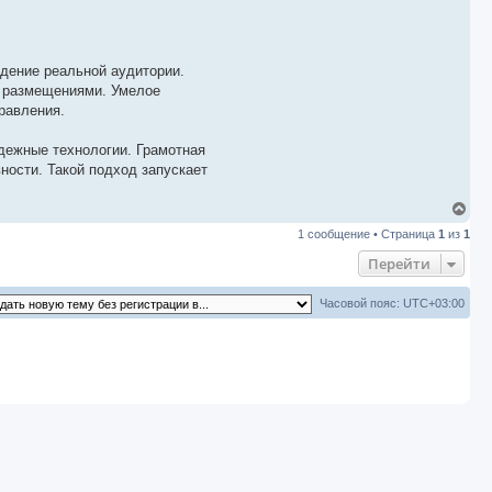
дение реальной аудитории.
и размещениями. Умелое
равления.
дежные технологии. Грамотная
ности. Такой подход запускает
В
е
1 сообщение • Страница
1
из
1
р
н
Перейти
у
т
ь
Часовой пояс:
UTC+03:00
с
я
к
н
а
ч
а
л
у