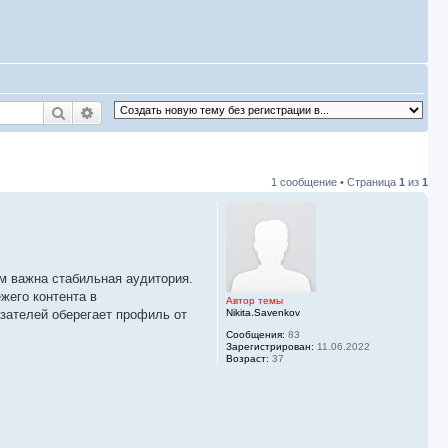
Поиск
Расширенный поиск
1 сообщение • Страница
1
из
1
м важна стабильная аудитория.
жего контента в
Автор темы
Nikita.Savenkov
зателей оберегает профиль от
Сообщения:
83
Зарегистрирован:
11.06.2022
Возраст:
37