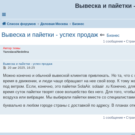
Вывеска и пайетки 
Список форумов
Деловая Москва
Бизнес
Вывеска и пайетки - успех продаж
⇐
Бизнес
1 сообщение • Стра
Автор темы
YaroslavaNedelina
Вывеска и пайетки - успех продаж
С
20 авг 2025, 16:25
о
о
Можно конечно и обычной вывеской клиентов привлекать. Но та, что с 
б
время в движении, и люди чаще обращают на нее свой взор. К тому ж
щ
е
под ветром. Если, конечно, это пайетки SolaAir. solaair .ru Конечно, 
н
время суток пайетки творят свое волшебство без него. Для того, что
и
е
воздуха или вибрации. Мы выбирали пайетки вместе со специалистам
буквально в любом городе страны с доставкой по адресу. В планах отк
1 сообщение • Стра