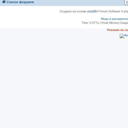
Список форумов
Создано на основе
phpBB
® Forum Software © ph
Моды и расширени
Time: 0.077s
| Peak Memory Usage
Реклама на с