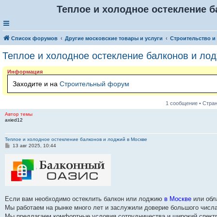
Теплое и холодное остекление б
Список форумов
Другие московские товары и услуги
Строительство и
Теплое и холодное остекление балконов и ло
Информация
Заходите и на
Строительный форум
1 сообщение • Стра
Автор темы
axied12
Теплое и холодное остекление балконов и лоджий в Москве
С
13 авг 2025, 10:44
о
о
б
щ
е
н
и
е
Если вам необходимо остеклить балкон или лоджию
в Москве
или обл
Мы работаем на рынке много лет и заслужили доверие большого числ
Мы предлагаем комфортные условия сотрудничества и широкий спектр