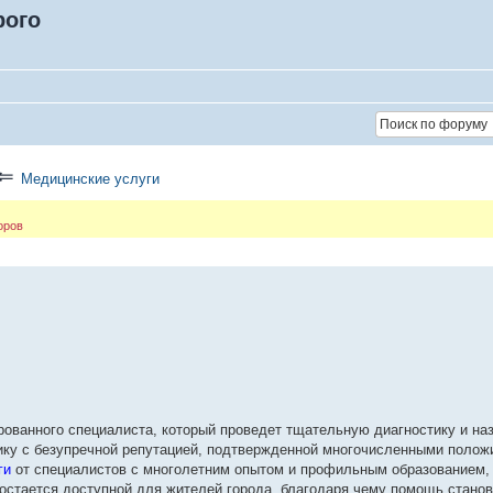
рого
⇐
Медицинские услуги
оров
ованного специалиста, который проведет тщательную диагностику и на
ику с безупречной репутацией, подтвержденной многочисленными полож
ги
от специалистов с многолетним опытом и профильным образованием,
остается доступной для жителей города, благодаря чему помощь станов