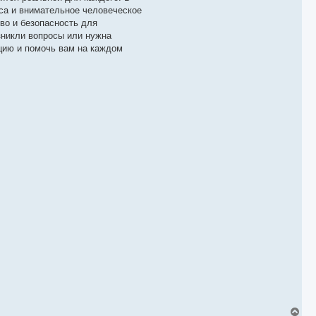
са и внимательное человеческое
во и безопасность для
зникли вопросы или нужна
цию и помочь вам на каждом
В