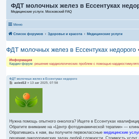
ФДТ молочных желез в Ессентуках недо
Медицинские услуги. Московский FAQ
Меню
Список форумов
Здоровье и красота
Медицинские услуги
ФДТ молочных желез в Ессентуках недорого
Информация
Кардио-форум
: решение кардиологических проблем с помощью кардиостимулят
ФДТ молочных желез в Ессентуках недорого
С
axied12
»
13 авг 2025, 07:58
о
о
б
щ
е
н
и
е
Нужна помощь опытного онколога? Ищете в Ессентуках квалифицир
Обратите внимание на «Центр фотодинамической терапии» — клин
Обратившись к нам, вы получите первоклассные
медицинские услу
решение онкологических задач любой сложности. Стоимость услуг 