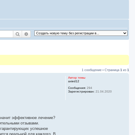
Поиск
Расширенный поиск
1 сообщение • Страница
1
из
1
Автор темы
axied12
Сообщения:
294
Зарегистрирован:
21.04.2020
значит эффективное лечение?
ительными отзывами.
 гарантирующих успешное
ится реальной для каждого. В